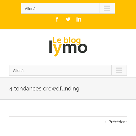
Skip
to
Aller à...
content
Facebook
Twitter
LinkedIn
Aller à...
4 tendances crowdfunding
Précédent