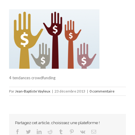
4 tendances crowdfunding
Par
Jean-Baptiste Vayleux
|
23 décembre 2013
|
0 commentaire
Partagez cet article, choisissez une plateforme !
Facebook
Twitter
LinkedIn
Reddit
Tumblr
Pinterest
Vk
Email