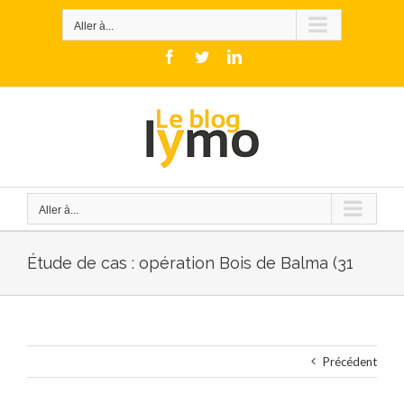
Skip
to
Aller à...
content
Facebook
Twitter
LinkedIn
Aller à...
Étude de cas : opération Bois de Balma (31
Précédent