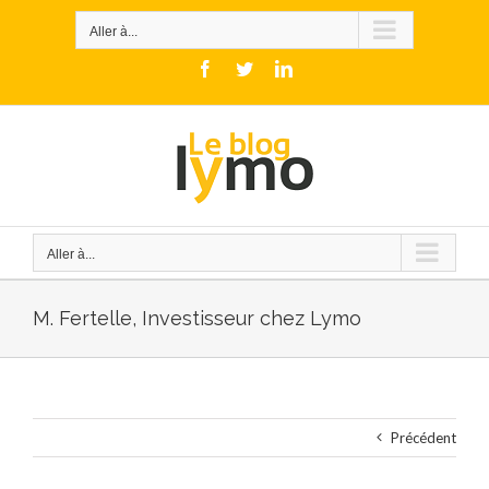
Skip
to
Aller à...
content
Facebook
Twitter
LinkedIn
Aller à...
M. Fertelle, Investisseur chez Lymo
Précédent