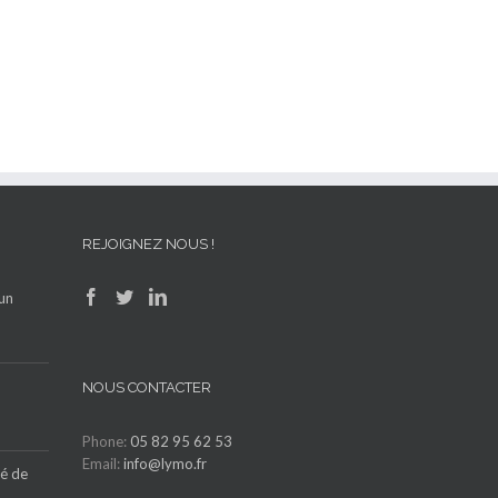
REJOIGNEZ NOUS !
’un
NOUS CONTACTER
Phone:
05 82 95 62 53
Email:
info@lymo.fr
lé de