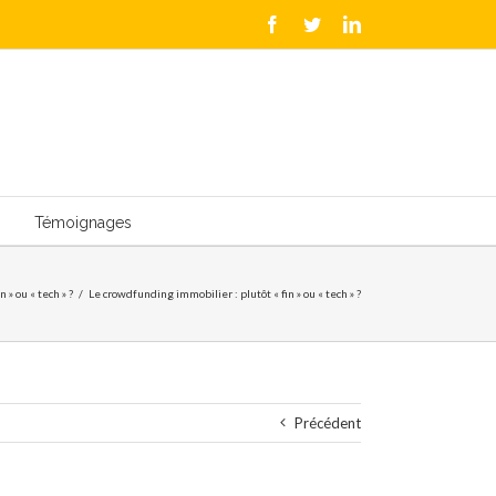
Facebook
Twitter
LinkedIn
Témoignages
 » ou « tech » ?
/
Le crowdfunding immobilier : plutôt « fin » ou « tech » ?
Précédent