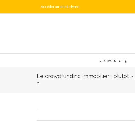
Skip
Accéder au site de lymo
to
content
Crowdfunding
Le crowdfunding immobilier : plutôt « 
?