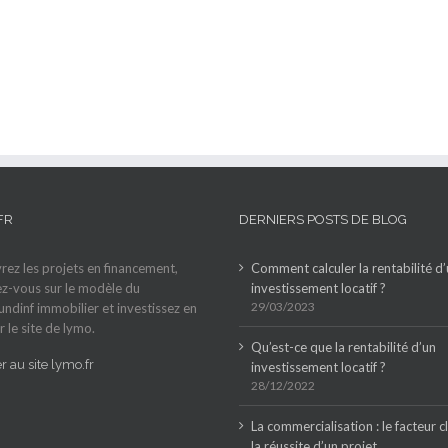
FR
DERNIERS POSTS DE BLOG
ez les projets en financement,
Comment calculer la rentabilité d
z-vous sur le modèle du
investissement locatif ?
29/03/2023
ndinf immobilier et investissez en
r le site de lymo.
Qu’est-ce que la rentabilité d’un
 au site lymo.fr
investissement locatif ?
28/12/2022
La commercialisation : le facteur c
la réussite d’un projet