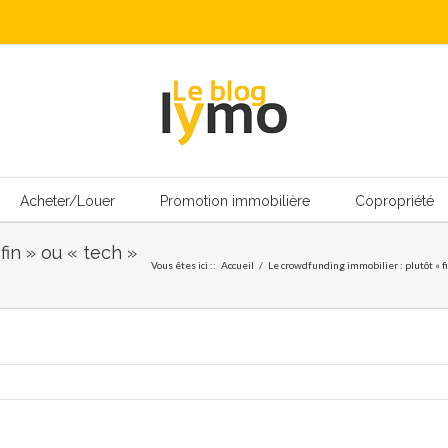
Acheter/Louer
Promotion immobilière
Copropriété
fin » ou « tech »
Vous êtes ici :
:
Accueil
/
Le crowdfunding immobilier : plutôt « fin