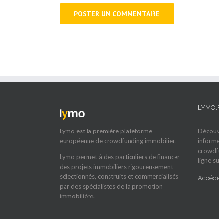
LYMO.
Lymo est la première plateforme
Découvr
européenne de crowdfunding immobilier.
informe
crowdfu
Lymo permet à des particuliers de financer
ligne su
des projets immobiliers rigoureusement
sélectionnés, construits et commercialisés
Accéder
par des spécialistes de la promotion
immobilière.