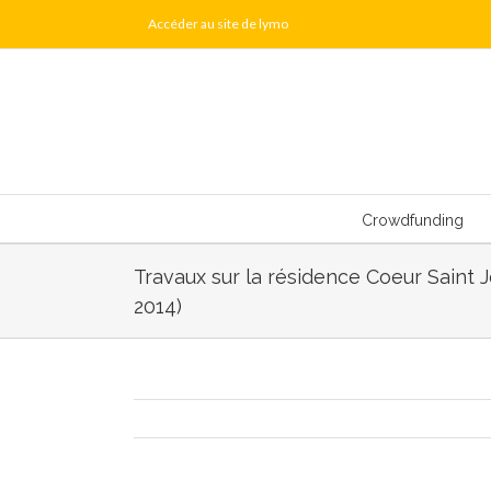
Skip
Accéder au site de lymo
to
content
Crowdfunding
Travaux sur la résidence Coeur Saint 
2014)