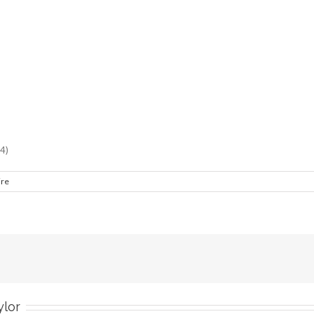
4)
ire
ylor