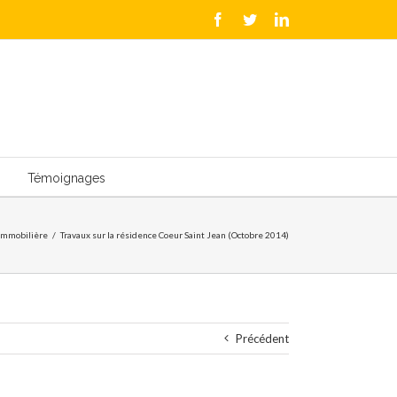
Facebook
Twitter
LinkedIn
Témoignages
 immobilière
/
Travaux sur la résidence Coeur Saint Jean (Octobre 2014)
Précédent