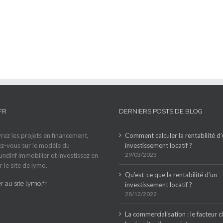
FR
DERNIERS POSTS DE BLOG
ez les projets en financement,
Comment calculer la rentabilité d
z-vous sur le modèle du
investissement locatif ?
29/03/2023
ndinf immobilier et investissez en
r le site de lymo.
Qu’est-ce que la rentabilité d’un
 au site lymo.fr
investissement locatif ?
28/12/2022
La commercialisation : le facteur c