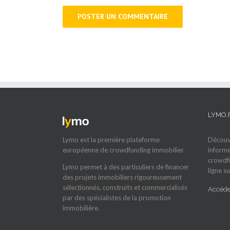
LYMO.
Lymo est la première plateforme
Découvr
européenne de crowdfunding immobilier.
informe
crowdfu
Lymo permet à des particuliers de financer
ligne su
des projets immobiliers rigoureusement
sélectionnés, construits et commercialisés
Accéder
par des spécialistes de la promotion
immobilière.