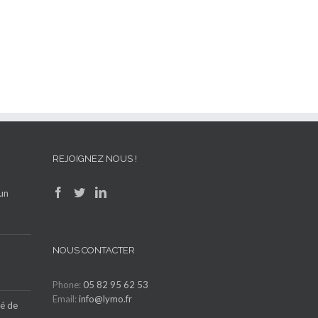
REJOIGNEZ NOUS !
’un
NOUS CONTACTER
Phone:
05 82 95 62 53
Email:
info@lymo.fr
lé de