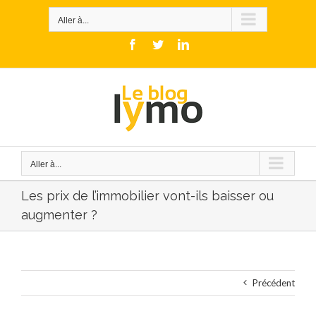
Skip
to
Aller à...
content
Facebook
Twitter
LinkedIn
Aller à...
Les prix de l’immobilier vont-ils baisser ou
augmenter ?
Précédent