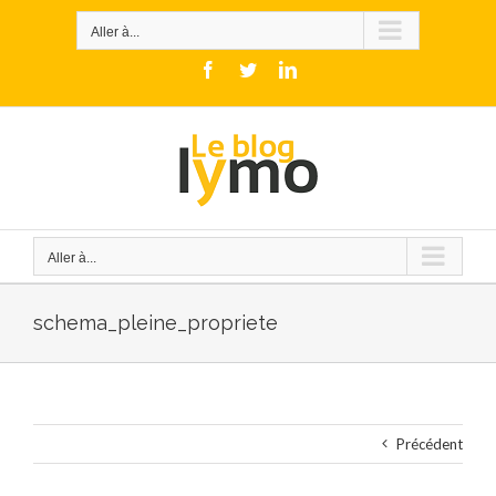
Skip
to
Aller à...
content
Facebook
Twitter
LinkedIn
Aller à...
schema_pleine_propriete
Précédent