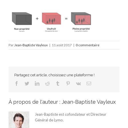
Par
Jean-Baptiste Vayleux
|
11 août 2017
|
0 commentaire
Partagez cet article, choisissez une plateforme !
Facebook
Twitter
LinkedIn
Reddit
Tumblr
Pinterest
Vk
Email
À propos de l'auteur :
Jean-Baptiste Vayleux
Jean-Baptiste est cofondateur et Directeur
Général de Lymo.