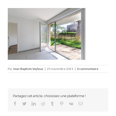
Par
Jean-Baptiste Vayleux
|
25 novembre 2021
|
0 commentaire
Partagez cet article, choisissez une plateforme !
Facebook
Twitter
LinkedIn
Reddit
Tumblr
Pinterest
Vk
Email