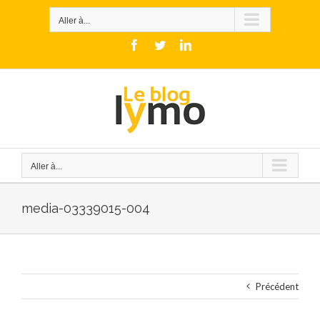
Skip
to
Aller à...
content
Facebook
Twitter
LinkedIn
Aller à...
media-03339015-004
Précédent