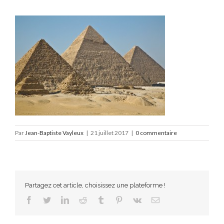
Par
Jean-Baptiste Vayleux
|
21 juillet 2017
|
0 commentaire
Partagez cet article, choisissez une plateforme !
Facebook
Twitter
LinkedIn
Reddit
Tumblr
Pinterest
Vk
Email