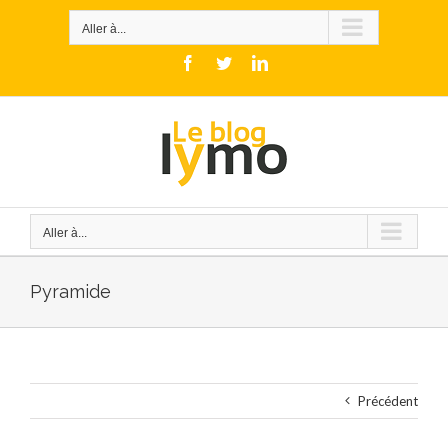
Skip
to
Aller à...
content
Facebook
Twitter
LinkedIn
Aller à...
Pyramide
Précédent