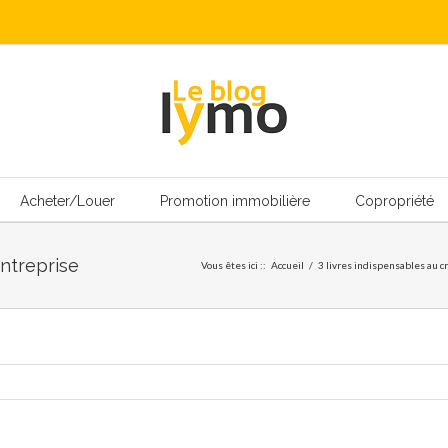
Acheter/Louer
Promotion immobilière
Copropriété
entreprise
Vous êtes ici :
:
Accueil
/
3 livres indispensables au c