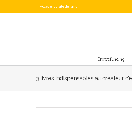
Skip
Accéder au site de lymo
to
content
Crowdfunding
3 livres indispensables au créateur d’