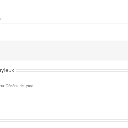
e
ayleux
eur Général de Lymo.