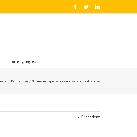
Facebook
Twitter
LinkedIn
Témoignages
réateur d’entreprise
/
3 livres indispensables au créateur d’entreprise
Précédent