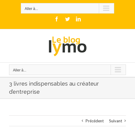
Skip
to
Aller à...
content
Facebook
Twitter
LinkedIn
Aller à...
3 livres indispensables au créateur
d’entreprise
Précédent
Suivant