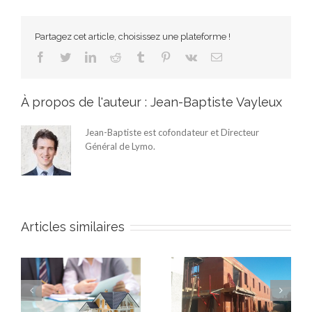
Partagez cet article, choisissez une plateforme !
Facebook
Twitter
LinkedIn
Reddit
Tumblr
Pinterest
Vk
Email
À propos de l'auteur :
Jean-Baptiste Vayleux
Jean-Baptiste est cofondateur et Directeur
Général de Lymo.
Articles similaires
 :
Les 5 étapes des
travaux en promotion
Les 12 étapes clé de la