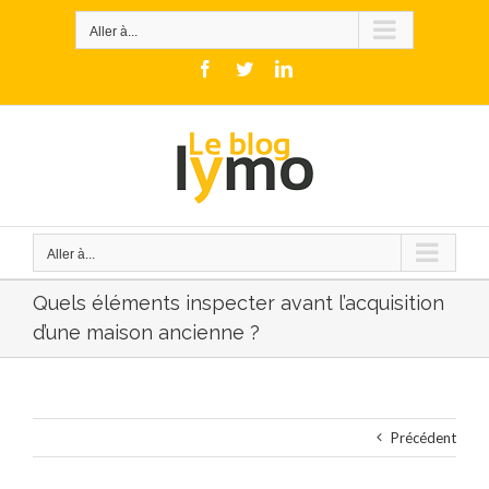
Skip
to
Aller à...
content
Facebook
Twitter
LinkedIn
Aller à...
Quels éléments inspecter avant l’acquisition
d’une maison ancienne ?
Précédent