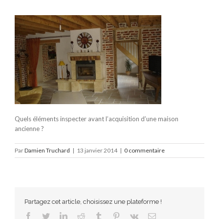
Quels éléments inspecter avant l’acquisition d’une maison
ancienne ?
Par
Damien Truchard
|
13 janvier 2014
|
0 commentaire
Partagez cet article, choisissez une plateforme !
Facebook
Twitter
LinkedIn
Reddit
Tumblr
Pinterest
Vk
Email