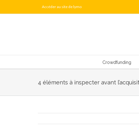
Skip
Accéder au site de lymo
to
content
Crowdfunding
4 éléments à inspecter avant l’acquis