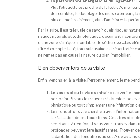
La performance énergétique du logement :
Ce
Plus l’étiquette est proche de la lettre A, meilleu
des combles, le doublage des murs extérieurs, la
plus ou moins aisément, afin d’améliorer la perf
Par la suite, il est très utile de savoir quels risques natu
risques naturels et technologiques, document incontourna
d’une zone sismique, inondable, de sécheresse…Les élémen
titre d’exemple, la région toulousaine est répertoriée c
ne remet pas en cause la nature du bien immobilier.
Bien observer lors de la visite
Enfin, venons-en à la visite. Personnellement, je me penc
Le sous-sol ou le vide sanitaire :
Je vérifie l’hu
bon point. Si vous le trouvez très humide, posez 
phréatique ou tout simplement une infiltration d’e
Les fondations :
Je cherche à avoir l’information
la réalisation de ces fondations. C’est très bien de
sécurisant. Attention, si vous vous trouvez dans 
profondes peuvent être insuffisantes. Trouver des
l’adaptation des fondations au sol. A défaut, insi