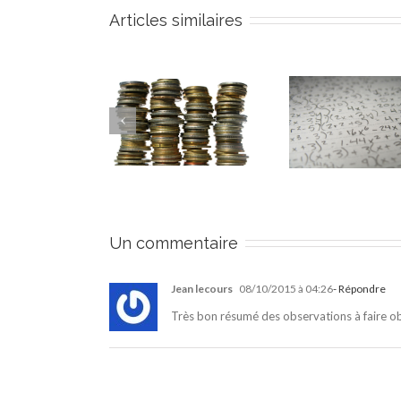
Articles similaires
omment calculer
Qu’est-ce que la
L’investi
a rentabilité d’un
rentabilité d’un
nue-propr
investissement
investissement
l’ancie
locatif ?
locatif ?
avan
Un commentaire
Jean lecours
08/10/2015 à 04:26
- Répondre
Très bon résumé des observations à faire ob