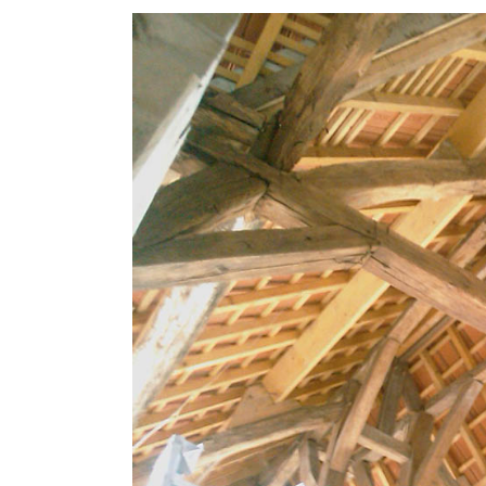
Voir
l'image
agrandie