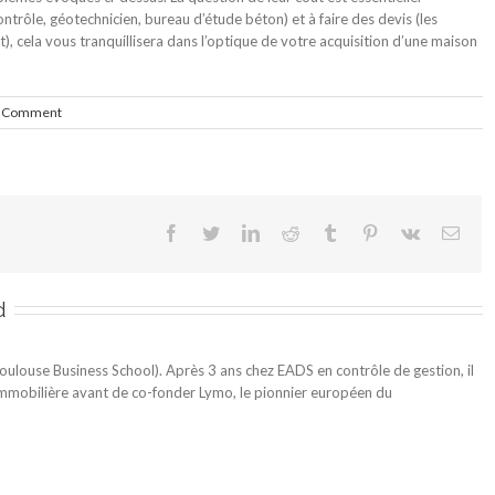
ontrôle, géotechnicien, bureau d’étude béton) et à faire des devis (les
t), cela vous tranquillisera dans l’optique de votre acquisition d’une maison
 Comment
Facebook
Twitter
LinkedIn
Reddit
Tumblr
Pinterest
Vk
Emai
d
louse Business School). Après 3 ans chez EADS en contrôle de gestion, il
immobilière avant de co-fonder Lymo, le pionnier européen du