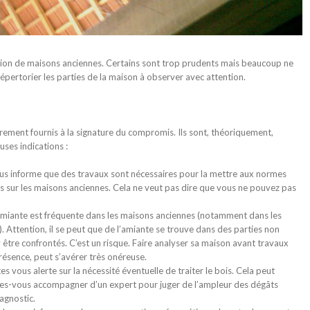
tion de maisons anciennes. Certains sont trop prudents mais beaucoup ne
 répertorier les parties de la maison à observer avec attention.
oirement fournis à la signature du compromis. Ils sont, théoriquement,
ses indications :
us informe que des travaux sont nécessaires pour la mettre aux normes
es sur les maisons anciennes. Cela ne veut pas dire que vous ne pouvez pas
miante est fréquente dans les maisons anciennes (notamment dans les
). Attention, il se peut que de l’amiante se trouve dans des parties non
y être confrontés. C’est un risque. Faire analyser sa maison avant travaux
résence, peut s’avérer très onéreuse.
s vous alerte sur la nécessité éventuelle de traiter le bois. Cela peut
faites-vous accompagner d’un expert pour juger de l’ampleur des dégâts
agnostic.