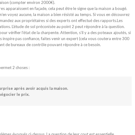
maison (compter environ 2000€).
sures apparaissent en façade, cela peut être le signe que la maison a bougé.
s n’en voyez aucune, la maison a bien résisté au temps. Si vous en découvrez
mandez aux propriétaires si des experts ont effectué des rapports.Les
ions. L’étude de sol préconisée au point 2 peut répondre à la question.
r vérifier l’état de la charpente. Attention, s’il y a des poteaux ajoutés, si
ous inspire pas confiance, faites venir un expert (cela vous coutera entre 300
tant de bureaux de contrôle pouvant répondre à ce besoin.
 permet 2 choses :
rprise après avoir acquis la maison.
négocier le prix.
blèmes évoqués ci-dessus. La question de leur cout est essentielle.