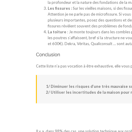
la profondeur et la nature des fondations de la 
Les fissures :
Sur les vieilles maisons, si des fis
Attention je ne parle pas de microfissure. Si vou
plusieurs importantes, posez des questions et de
fissures révèlent souvent des problèmes de fondat
La toiture
: Je monte toujours dans les combles pou
les poutres s’affaissent, bref si la structure ne v
et 600€). Dekra, Véritas, Qualiconsult … sont au
Conclusion
Cette liste n’a pas vocation à être exhaustive, elle vous
1/ Diminuer les risques d’une très mauvaise su
2/ Utiliser les incertitudes de la maison pour 
Il y a, dans 98% des cas, une solution technique aux pro