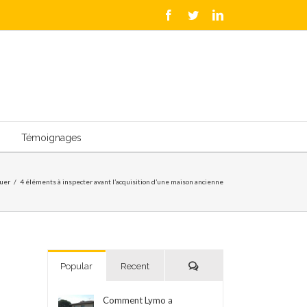
Facebook
Twitter
LinkedIn
Témoignages
uer
/
4 éléments à inspecter avant l’acquisition d’une maison ancienne
Comments
Popular
Recent
Comment Lymo a