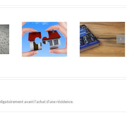
ssement en
15 anecdotes sur
Pourquoi nous
iété dans
l’immobilier US
aimons les mini
n et ses
grâce à Zillow
résidences
tages
ligatoirement avant l’achat d’une résidence.