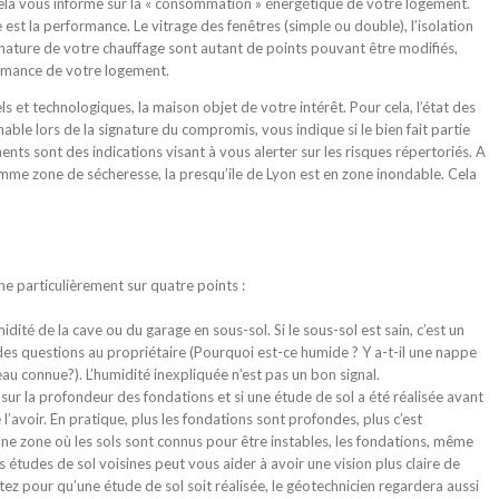
la vous informe sur la « consommation » énergétique de votre logement.
re est la performance. Le vitrage des fenêtres (simple ou double), l’isolation
 nature de votre chauffage sont autant de points pouvant être modifiés,
ormance de votre logement.
rels et technologiques, la maison objet de votre intérêt. Pour cela, l’état des
ble lors de la signature du compromis, vous indique si le bien fait partie
ts sont des indications visant à vous alerter sur les risques répertoriés. A
omme zone de sécheresse, la presqu’ile de Lyon est en zone inondable. Cela
he particulièrement sur quatre points :
midité de la cave ou du garage en sous-sol. Si le sous-sol est sain, c’est un
des questions au propriétaire (Pourquoi est-ce humide ? Y a-t-il une nappe
au connue?). L’humidité inexpliquée n’est pas un bon signal.
 sur la profondeur des fondations et si une étude de sol a été réalisée avant
 l’avoir. En pratique, plus les fondations sont profondes, plus c’est
une zone où les sols sont connus pour être instables, les fondations, même
 études de sol voisines peut vous aider à avoir une vision plus claire de
stez pour qu’une étude de sol soit réalisée, le géotechnicien regardera aussi