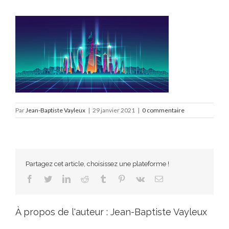
Par
Jean-Baptiste Vayleux
|
29 janvier 2021
|
0 commentaire
Partagez cet article, choisissez une plateforme !
Facebook
Twitter
LinkedIn
Reddit
Tumblr
Pinterest
Vk
Email
À propos de l'auteur :
Jean-Baptiste Vayleux