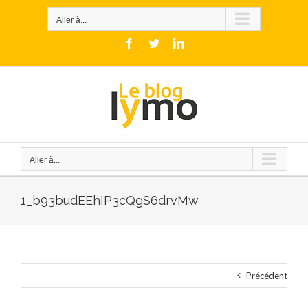
Skip
to
Aller à...
content
Facebook
Twitter
LinkedIn
Aller à...
1_b93budEEhIP3cQgS6drvMw
Précédent