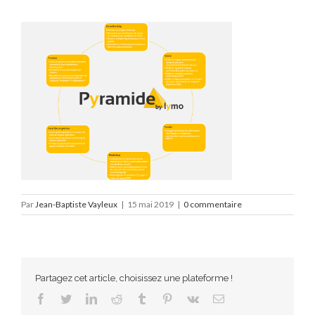
Par
Jean-Baptiste Vayleux
|
15 mai 2019
|
0 commentaire
Partagez cet article, choisissez une plateforme !
Facebook
Twitter
LinkedIn
Reddit
Tumblr
Pinterest
Vk
Email