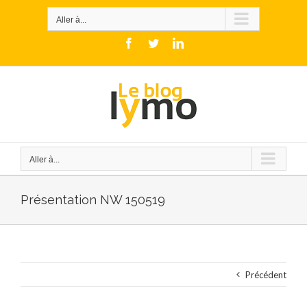
Skip
to
Aller à...
content
Facebook
Twitter
LinkedIn
Aller à...
Présentation NW 150519
Précédent