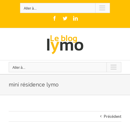
Skip
to
Aller à...
content
Facebook
Twitter
LinkedIn
Aller à...
mini résidence lymo
Précédent