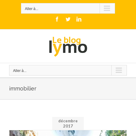
Skip
to
Aller à...
content
Facebook
Twitter
LinkedIn
Aller à...
immobilier
décembre
2017