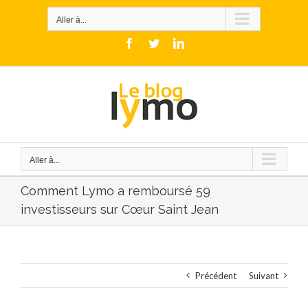
Skip
to
Aller à...
content
Facebook
Twitter
LinkedIn
Aller à...
Comment Lymo a remboursé 59
investisseurs sur Cœur Saint Jean
Précédent
Suivant