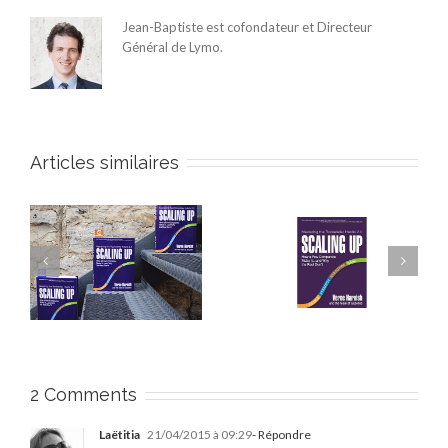
Jean-Baptiste est cofondateur et Directeur
Général de Lymo.
Articles similaires
Le livre qui aide à
à
passer de Start-up à
On vous dit tout sur
)
Scale-up (1ère partie)
Pyramide !
2 Comments
Laëtitia
21/04/2015 à 09:29
- Répondre