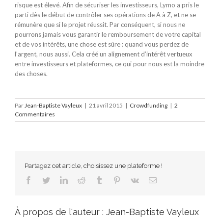
risque est élevé. Afin de sécuriser les investisseurs, Lymo a pris le
parti dès le début de contrôler ses opérations de A à Z, et ne se
rémunère que si le projet réussit. Par conséquent, si nous ne
pourrons jamais vous garantir le remboursement de votre capital
et de vos intérêts, une chose est sûre : quand vous perdez de
l’argent, nous aussi. Cela créé un alignement d’intérêt vertueux
entre investisseurs et plateformes, ce qui pour nous est la moindre
des choses.
Par
Jean-Baptiste Vayleux
|
21 avril 2015
|
Crowdfunding
|
2
Commentaires
Partagez cet article, choisissez une plateforme !
Facebook
Twitter
LinkedIn
Reddit
Tumblr
Pinterest
Vk
Email
À propos de l'auteur :
Jean-Baptiste Vayleux