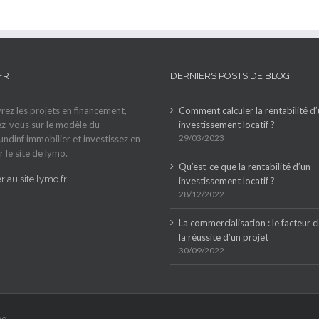
FR
DERNIERS POSTS DE BLOG
ez les projets en financement,
Comment calculer la rentabilité d
z-vous sur le modèle du
investissement locatif ?
29/03/2023
ndinf immobilier et investissez en
r le site de lymo.
Qu’est-ce que la rentabilité d’un
 au site lymo.fr
investissement locatif ?
28/12/2022
La commercialisation : le facteur c
la réussite d’un projet
30/09/2022