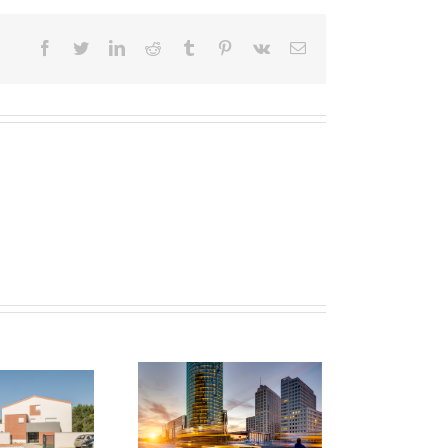
Facebook
Twitter
LinkedIn
Reddit
Tumblr
Pinterest
Vk
Email
ment créer l’Uber