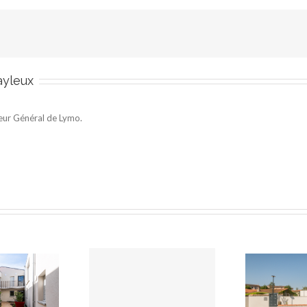
ayleux
eur Général de Lymo.
otre première
Com
Retour sur la livraison