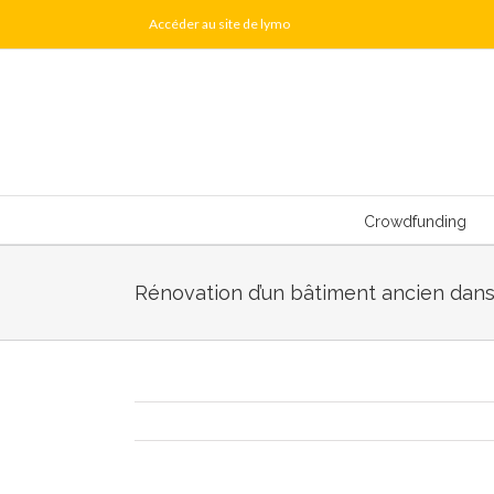
Skip
Accéder au site de lymo
to
content
Crowdfunding
Rénovation d’un bâtiment ancien dans 