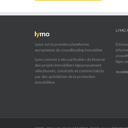
LYMO.
Lymo est la première plateforme
Découvr
européenne de crowdfunding immobilier.
informe
crowdfu
Lymo permet à des particuliers de financer
ligne su
des projets immobiliers rigoureusement
sélectionnés, construits et commercialisés
Accéder
par des spécialistes de la promotion
immobilière.