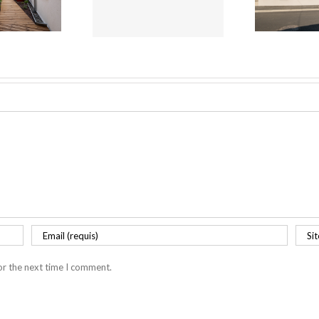
ence en bois livrée
de l’opération Villa
ry-sur-Seine (94) !
Carrière à Blagnac (31)
or the next time I comment.