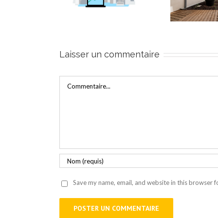
résid
ateforme aux
cocon de verdure à
à Iv
moteurs tiers
Toulouse (31)
Laisser un commentaire
Commentaire
Save my name, email, and website in this browser f