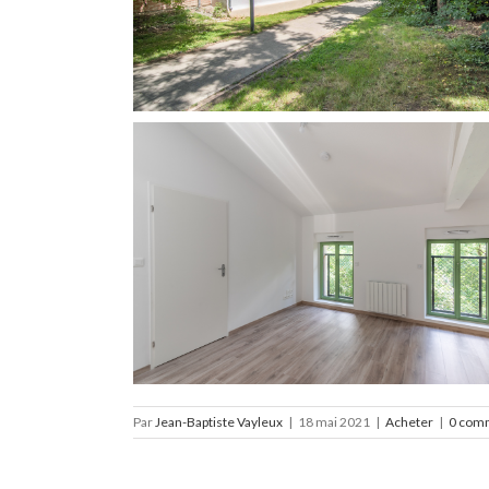
Par
Jean-Baptiste Vayleux
|
18 mai 2021
|
Acheter
|
0 com