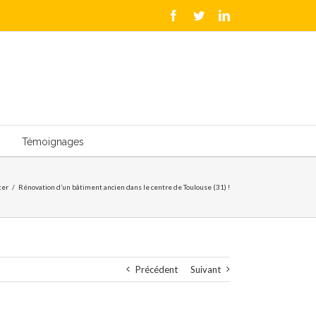
Facebook
Twitter
LinkedIn
Témoignages
ter
/
Rénovation d’un bâtiment ancien dans le centre de Toulouse (31) !
Précédent
Suivant