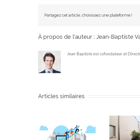
Partagez cet article, choisissez une plateforme !
À propos de l'auteur :
Jean-Baptiste V
Jean-Baptiste est cofondateur et Direct
Articles similaires
N
ymo ouvre sa
« Patio Lardenne », un