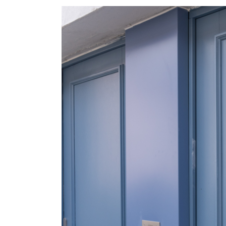
Voir
l'image
agrandie