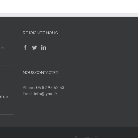
REJOIGNEZ NOUS !
’un
NOUS CONTACTER
Phone:
05 82 95 62 53
Email:
info@lymo.fr
lé de