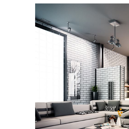
Voir
l'image
agrandie