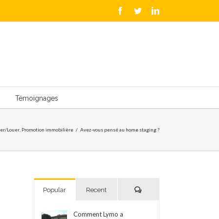
Facebook
Twitter
LinkedIn
Témoignages
er/Louer
,
Promotion immobilière
/
Avez-vous pensé au home staging ?
Comments
Popular
Recent
Comment Lymo a