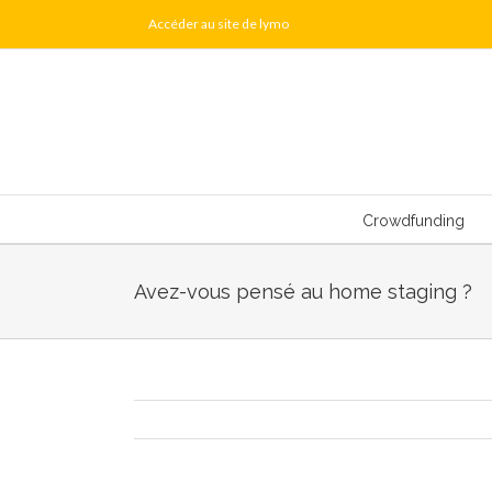
Skip
Accéder au site de lymo
to
content
Crowdfunding
Avez-vous pensé au home staging ?