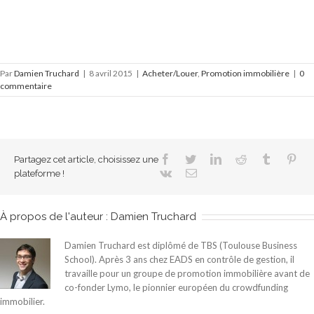
Par
Damien Truchard
|
8 avril 2015
|
Acheter/Louer
,
Promotion immobilière
|
0
commentaire
Facebook
Twitter
LinkedIn
Reddit
Tumblr
Pint
Partagez cet article, choisissez une
Vk
Email
plateforme !
À propos de l'auteur :
Damien Truchard
Damien Truchard est diplômé de TBS (Toulouse Business
School). Après 3 ans chez EADS en contrôle de gestion, il
travaille pour un groupe de promotion immobilière avant de
co-fonder Lymo, le pionnier européen du crowdfunding
immobilier.