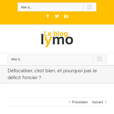
Skip
to
Aller à...
content
Facebook
Twitter
LinkedIn
Aller à...
Défiscaliser, c’est bien, et pourquoi pas le
déficit foncier ?
Précédent
Suivant