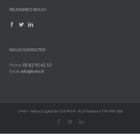
REJOIGNEZ NOUS !
NOUS CONTACTER
Phone:
05 82 95 62 53
Email:
info@lymo.fr
LYMO - SAS au Capital de 553 995 € - RCS Toulouse 790 989 180
Facebook
Twitter
LinkedIn