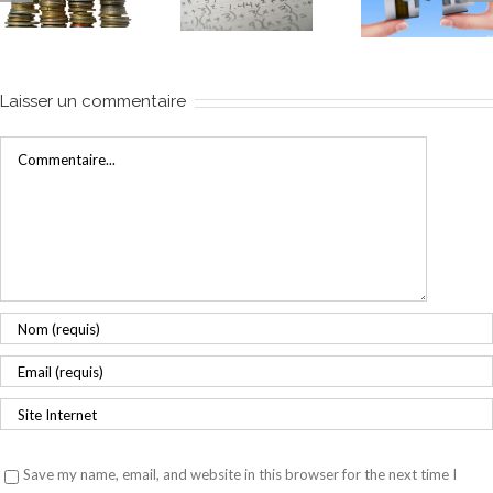
d’un
propriété dans
l’immobi
investissement
l’ancien et ses
US grâc
locatif ?
avantages
Zillo
Laisser un commentaire
Commentaire
Save my name, email, and website in this browser for the next time I