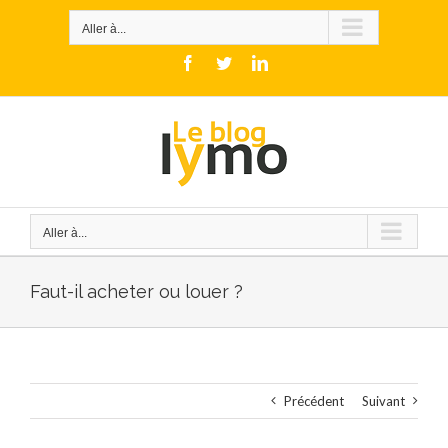
Skip
to
Aller à...
content
Facebook
Twitter
LinkedIn
Aller à...
Faut-il acheter ou louer ?
Précédent
Suivant