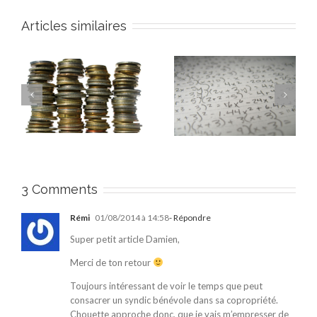
Articles similaires
la
Qu’est-ce que la
L’investissement en
rentabilité d’un
nue-propriété dans
if
investissement locatif
l’ancien et ses
?
avantages
3 Comments
Rémi
01/08/2014 à 14:58
- Répondre
Super petit article Damien,
Merci de ton retour
Toujours intéressant de voir le temps que peut
consacrer un syndic bénévole dans sa copropriété.
Chouette approche donc, que je vais m’empresser de