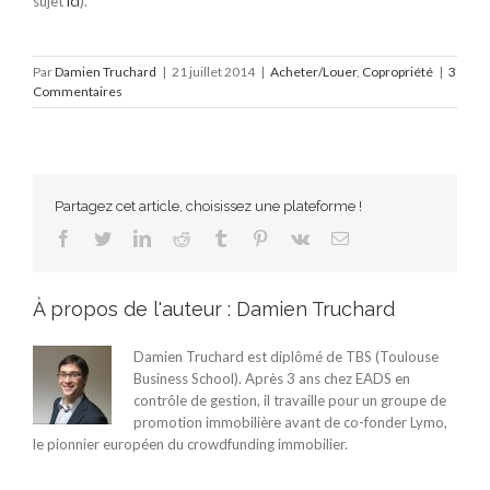
sujet
ici
).
Par
Damien Truchard
|
21 juillet 2014
|
Acheter/Louer
,
Copropriété
|
3
Commentaires
Partagez cet article, choisissez une plateforme !
Facebook
Twitter
LinkedIn
Reddit
Tumblr
Pinterest
Vk
Email
À propos de l'auteur :
Damien Truchard
Damien Truchard est diplômé de TBS (Toulouse
Business School). Après 3 ans chez EADS en
contrôle de gestion, il travaille pour un groupe de
promotion immobilière avant de co-fonder Lymo,
le pionnier européen du crowdfunding immobilier.