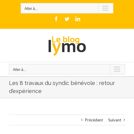
Skip
to
Aller à...
content
Facebook
Twitter
LinkedIn
Aller à...
Les 8 travaux du syndic bénévole : retour
d’expérience
Précédent
Suivant