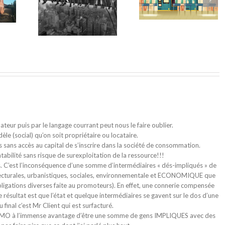
pes clé de
Comprendre les
Comment Lymo fa
motion
projets complexes
face au coronavir
ilière
pour les Nuls
lateur puis par le langage courrant peut nous le faire oublier.
èle (social) qu’on soit propriétaire ou locataire.
s sans accès au capital de s’inscrire dans la société de consommation.
tabilité sans risque de surexploitation de la ressource!!!
s. C’est l’inconséquence d’une somme d’intermédiaires « dés-impliqués » de
hitecturales, urbanistiques, sociales, environnementale et ECONOMIQUE que
bligations diverses faite au promoteurs). En effet, une connerie compensée
e résultat est que l’état et quelque intermédiaires se gavent sur le dos d’une
inal c’est Mr Client qui est surfacturé.
e LIMO à l’immense avantage d’être une somme de gens IMPLIQUES avec des