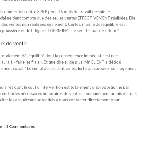
ail commercial contre 37K€ pour 16 mois de travail technique…
ercial ne tient compte que des seules ventes EFFECTIVEMENT réalisées. Elle
des ventes non réalisées également. Certes, mais le déséquilibre est
« poussière et de fatigue » ! GERMINAL ne serait-il pas de retour ?
rix de vente
 totalement déséquilibré dont la conséquence immédiate est une
a à « faire les frais ». Et que dire si, de plus, Mr CLIENT a décidé
ement social ? Le cumul de ces contraintes lui ferait surpayer son logement
médiaires dont le coût d’intervention est totalement disproportionné par
reprend lui les nécessaires honoraires de ventes communément admis de tous
nciter les acquéreurs potentiels à nous contacter directement pour
e
|
3 Commentaires