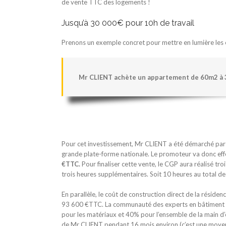
de vente TTC des logements !
Jusqu’à 30 000€ pour 10h de travail
Prenons un exemple concret pour mettre en lumière les e
Mr CLIENT achète un appartement de 60m2 à 
Pour cet investissement, Mr CLIENT a été démarché par 
grande plate-forme nationale. Le promoteur va donc ef
€TTC.
Pour finaliser cette vente, le CGP aura réalisé tr
trois heures supplémentaires. Soit 10 heures au total de
En parallèle, le coût de construction direct de la résid
93 600 €TTC. La communauté des experts en bâtiment s’
pour les matériaux et 40% pour l’ensemble de la main d’œ
de Mr CLIENT pendant 16 mois environ (c’est une moye