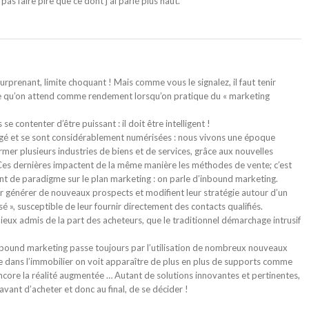
pas faire pire que ce dont j’ai parlé plus haut.
urprenant, limite choquant ! Mais comme vous le signalez, il faut tenir
 ce qu’on attend comme rendement lorsqu’on pratique du « marketing
e contenter d’être puissant : il doit être intelligent !
gé et se sont considérablement numérisées : nous vivons une époque
ormer plusieurs industries de biens et de services, grâce aux nouvelles
). Ces dernières impactent de la même manière les méthodes de vente; c’est
t de paradigme sur le plan marketing : on parle d’inbound marketing.
ur générer de nouveaux prospects et modifient leur stratégie autour d’un
sé », susceptible de leur fournir directement des contacts qualifiés.
ieux admis de la part des acheteurs, que le traditionnel démarchage intrusif
’inbound marketing passe toujours par l’utilisation de nombreux nouveaux
 que dans l’immobilier on voit apparaître de plus en plus de supports comme
ncore la réalité augmentée … Autant de solutions innovantes et pertinentes,
vant d’acheter et donc au final, de se décider !