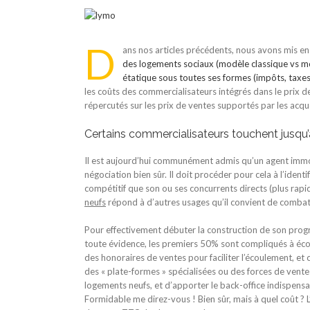
Voir
l'image
agrandie
D
ans nos articles précédents, nous avons mis en 
des logements sociaux (modèle classique vs 
étatique sous toutes ses formes (impôts, taxes
les coûts des commercialisateurs intégrés dans le prix 
répercutés sur les prix de ventes supportés par les acqu
Certains commercialisateurs touchent jusqu’à
Il est aujourd’hui communément admis qu’un agent imm
négociation bien sûr. Il doit procéder pour cela à l’identi
compétitif que son ou ses concurrents directs (plus rap
neufs
répond à d’autres usages qu’il convient de combat
Pour effectivement débuter la construction de son pro
toute évidence, les premiers 50% sont compliqués à écoul
des honoraires de ventes pour faciliter l’écoulement, et 
des « plate-formes » spécialisées ou des forces de ventes 
logements neufs, et d’apporter le back-office indispensa
Formidable me direz-vous ! Bien sûr, mais à quel coût ?