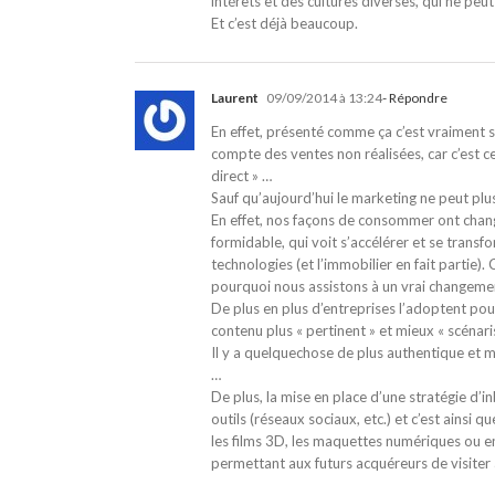
intérêts et des cultures diverses, qui ne peut 
Et c’est déjà beaucoup.
Laurent
09/09/2014 à 13:24
- Répondre
En effet, présenté comme ça c’est vraiment s
compte des ventes non réalisées, car c’est
direct » …
Sauf qu’aujourd’hui le marketing ne peut plus s
En effet, nos façons de consommer ont chan
formidable, qui voit s’accélérer et se transf
technologies (et l’immobilier en fait partie
pourquoi nous assistons à un vrai changemen
De plus en plus d’entreprises l’adoptent po
contenu plus « pertinent » et mieux « scénari
Il y a quelquechose de plus authentique et m
…
De plus, la mise en place d’une stratégie d
outils (réseaux sociaux, etc.) et c’est ainsi
les films 3D, les maquettes numériques ou e
permettant aux futurs acquéreurs de visiter a