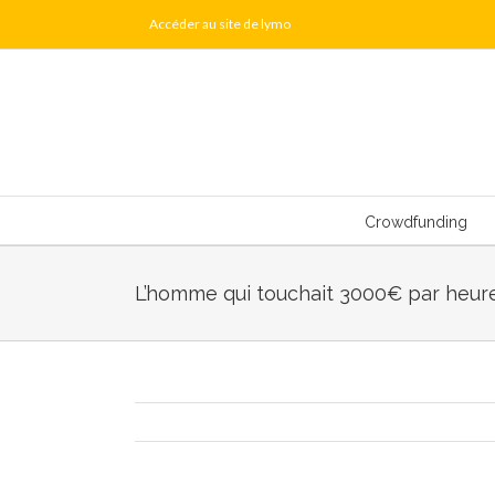
Skip
Accéder au site de lymo
to
content
Crowdfunding
L’homme qui touchait 3000€ par heur