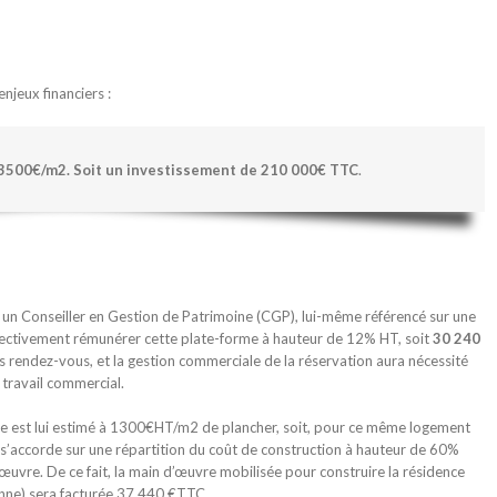
njeux financiers :
3500€/m2. Soit un investissement de 210 000€ TTC
.
un Conseiller en Gestion de Patrimoine (CGP), lui-même référencé sur une
fectivement rémunérer cette plate-forme à hauteur de 12% HT, soit
30 240
ois rendez-vous, et la gestion commerciale de la réservation aura nécessité
 travail commercial.
ence est lui estimé à 1300€HT/m2 de plancher, soit, pour ce même logement
accorde sur une répartition du coût de construction à hauteur de 60%
uvre. De ce fait, la main d’œuvre mobilisée pour construire la résidence
nne) sera facturée 37 440 €TTC.