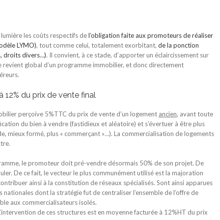
lumière les coûts respectifs de
l’obligation faite aux promoteurs de réaliser
modèle LYMO)
, tout comme celui, totalement exorbitant,
de la ponction
, droits divers…)
. Il convient, à ce stade, d’apporter un éclaircissement sur
de revient global d’un programme immobilier, et donc directement
éreurs.
 12% du prix de vente final
obilier perçoive 5%TTC du prix de vente d’un logement
ancien
, avant toute
fication du bien à vendre (fastidieux et aléatoire) et s’évertuer à être plus
ide, mieux formé, plus « commerçant »…). La commercialisation de logements
tre.
gramme, le promoteur doit pré-vendre désormais 50% de son projet. De
er. De ce fait, le vecteur le plus communément utilisé est la majoration
contribuer ainsi à la constitution de réseaux spécialisés. Sont ainsi apparues
nationales dont la stratégie fut de centraliser l’ensemble de l’offre de
ble aux commercialisateurs isolés.
 L’intervention de ces structures est en moyenne facturée à 12%HT du prix