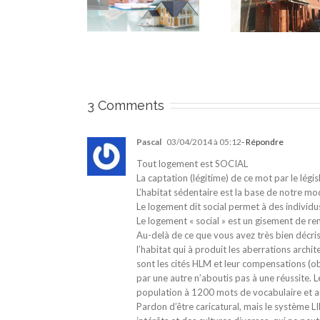
Les 12 éta
mmercialisation :
travaux en
la pro
 facteur clé de la
promotion
immob
ussite d’un projet
immobilière
3 Comments
Pascal
03/04/2014 à 05:12
- Répondre
Tout logement est SOCIAL
La captation (légitime) de ce mot par le légis
L’habitat sédentaire est la base de notre mod
Le logement dit social permet à des individu
Le logement « social » est un gisement de ren
Au-delà de ce que vous avez très bien décri
l’habitat qui à produit les aberrations arc
sont les cités HLM et leur compensations (o
par une autre n’aboutis pas à une réussite. L
population à 1200 mots de vocabulaire et au f
Pardon d’être caricatural, mais le systèm