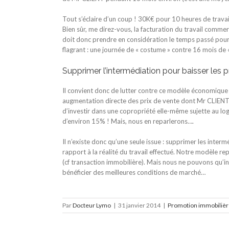
Tout s’éclaire d’un coup ! 30K€ pour 10 heures de trav
Bien sûr, me direz-vous, la facturation du travail comm
doit donc prendre en considération le temps passé pour 
flagrant : une journée de « costume » contre 16 mois de 
Supprimer l’intermédiation pour baisser les p
Il convient donc de lutter contre ce modèle économique
augmentation directe des prix de vente dont Mr CLIENT aur
d’investir dans une copropriété elle-même sujette au log
d’environ 15% ! Mais, nous en reparlerons….
Il n’existe donc qu’une seule issue : supprimer les inter
rapport à la réalité du travail effectué. Notre modèle 
(cf transaction immobilière). Mais nous ne pouvons qu’i
bénéficier des meilleures conditions de marché…
Par
Docteur Lymo
|
31 janvier 2014
|
Promotion immobilièr