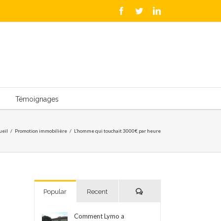
Facebook
Twitter
LinkedIn
Témoignages
ueil
/
Promotion immobilière
/
L’homme qui touchait 3000€ par heure
Comments
Popular
Recent
Comment Lymo a