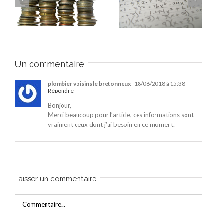
rentabilité d’un
nue-propriété dans
if
investissement locatif
l’ancien et ses
?
avantages
Un commentaire
plombier voisins le bretonneux
18/06/2018 à 15:38
-
Répondre
Bonjour,
Merci beaucoup pour l’article, ces informations sont
vraiment ceux dont j’ai besoin en ce moment.
Laisser un commentaire
Commentaire