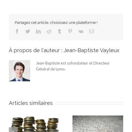
Partagez cet article, choisissez une plateforme !
Facebook
Twitter
LinkedIn
Reddit
Tumblr
Pinterest
Vk
Email
À propos de l'auteur :
Jean-Baptiste Vayleux
Jean-Baptiste est cofondateur et Directeur
Général de Lymo.
Articles similaires
la
Qu’est-ce que la
L’investissement en