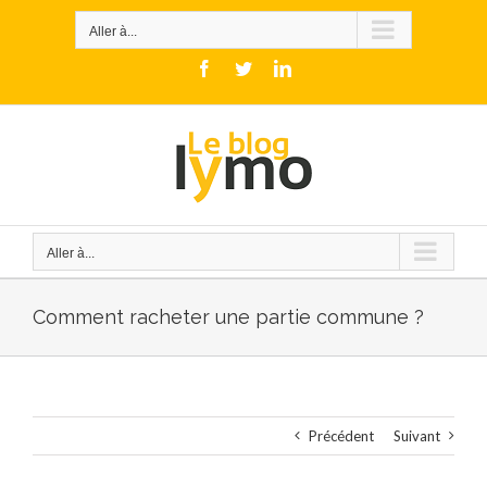
Skip
to
Aller à...
content
Facebook
Twitter
LinkedIn
Aller à...
Comment racheter une partie commune ?
Précédent
Suivant