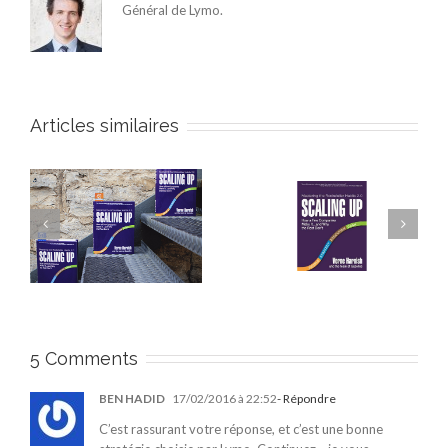
Général de Lymo.
Articles similaires
Le livre qui aide à
à
passer de Start-up à
On vous dit tout sur
)
Scale-up (1ère partie)
Pyramide !
5 Comments
BEN HADID
17/02/2016 à 22:52
- Répondre
C’est rassurant votre réponse, et c’est une bonne