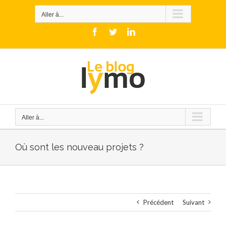
Skip
to
Aller à...
content
Facebook
Twitter
LinkedIn
Aller à...
Où sont les nouveau projets ?
Précédent
Suivant